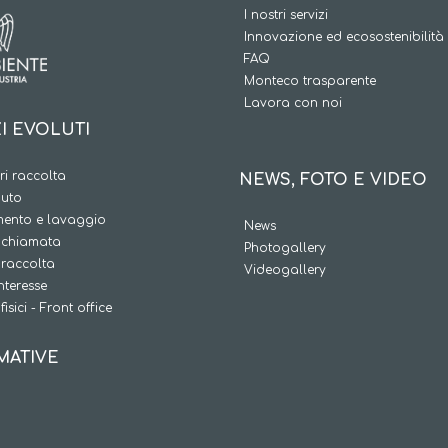
I nostri servizi
Innovazione ed ecosostenibilità
FAQ
Monteco trasparente
Lavora con noi
I EVOLUTI
i raccolta
NEWS, FOTO E VIDEO
iuto
ento e lavaggio
News
a chiamata
Photogallery
 raccolta
Videogallery
interesse
fisici - Front office
MATIVE