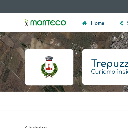
Salta
al
menumonteco
contenuto
Home
principale
Trepuzz
Curiamo insi