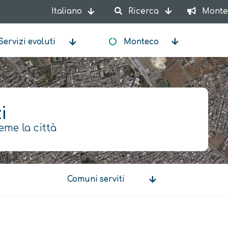
Italiano
Ricerca
Monte
Mostra ulteriori azioni
Servizi evoluti
Monteco
i
eme la città
Comuni serviti
Comuni
serviti