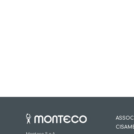
ASSOC
CISAM
Monteco S.p.A.