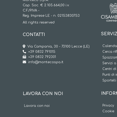
Cap. Soc. € 2.105.664,00 i.v.
C.F./P.IVA -
Reg. Imprese LE - n. 02153830753
All rights reserved
SERVIZ
CONTATTI
Calendar
Via Campania, 30 - 73100 Lecce (LE)
+39 0832 791015
Cerca rif
+39 0832 792301
Spazzam
info@montecospa.it
Servizi 
Centri di
Punti di 
Sportelli 
INFOR
LAVORA CON NOI
Privacy
Lavora con noi
Cookie