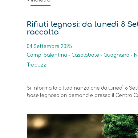
Indietro
Rifiuti legnosi: da lunedì 8 S
raccolta
Data
04 Settembre 2025
Campi Salentina - Casalabate - Guagnano - Nov
Trepuzzi
Descrizione
Si informa la cittadinanza che da lunedì 8 Sette
base legnosa on demand e presso il Centro C
Immagine